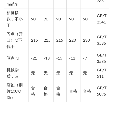
265
mm²/s
粘度指
GB/T
数，不小
90
90
90
90
90
2541
于
闪点（开
GB/T
口）℃不
215
215
215
220
230
3536
低于
GB/T
倾点 ℃
-21
-18
-15
-12
-9
3535
机械杂
GB/T
无
无
无
无
无
质，%
511
腐蚀（铜
合
合
合
GB/T
片100℃，
合格
合格
格
格
格
5096
3h）