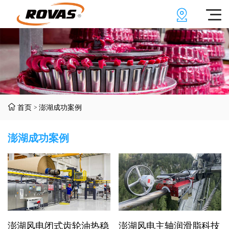
首页
>
澎湖成功案例
澎湖成功案例
澎湖风电闭式齿轮油热稳
澎湖风电主轴润滑脂科技