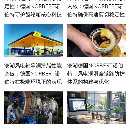
定性：德国NORBERT诺
内核：德国NORBERT诺
伯特守护齿轮箱核心科技
伯特确保高速剪切稳定性
澎湖风电轴承润滑脂性能
澎湖德国NORBERT诺伯
突破：德国NORBERT诺
特：风电润滑全链路防护
伯特在极端环境下的表现
体系的构建与优化