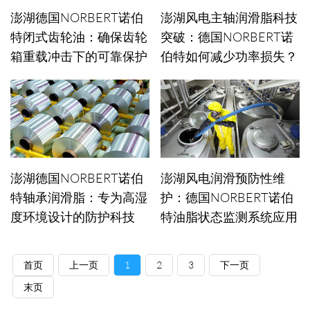
澎湖德国NORBERT诺伯
澎湖风电主轴润滑脂科技
特闭式齿轮油：确保齿轮
突破：德国NORBERT诺
箱重载冲击下的可靠保护
伯特如何减少功率损失？
澎湖德国NORBERT诺伯
澎湖风电润滑预防性维
特轴承润滑脂：专为高湿
护：德国NORBERT诺伯
度环境设计的防护科技
特油脂状态监测系统应用
首页
上一页
1
2
3
下一页
末页