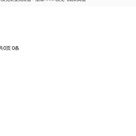
共
0
页
0
条